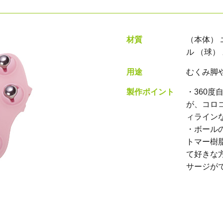
材質
（本体） 
ル （球）
用途
むくみ脚
製作ポイント
・360度
が、コロ
ィライン
・ボール
トマー樹
て好きな
サージが