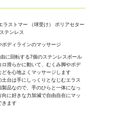
エラストマー （球受け） ポリアセター
 ステンレス
やボディラインのマッサージ
自由に回転する7個のステンレスボール
コロ滑らかに動いて、むくみ脚やボデ
などを心地よくマッサージします
の土台は手にしっくりとなじむエラス
脂製品なので、手のひらと一体になっ
方向に好きな力加減で自由自在にマッ
できます